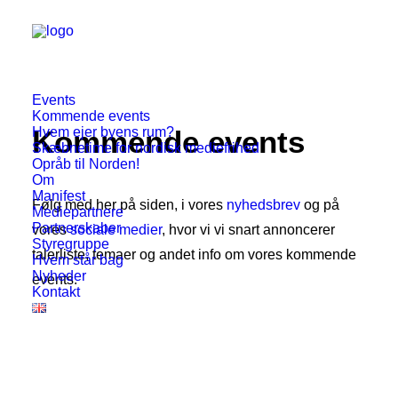
Events
Kommende events
Hvem ejer byens rum?
Kommende events
Skæbnetime for nordisk mediefrihed
Opråb til Norden!
Om
Manifest
Følg med her på siden, i vores
nyhedsbrev
og på
Mediepartnere
Partnerskaber
vores
sociale medier
, hvor vi vi snart annoncerer
Styregruppe
talerliste, temaer og andet info om vores kommende
Hvem står bag
Nyheder
events.
Kontakt