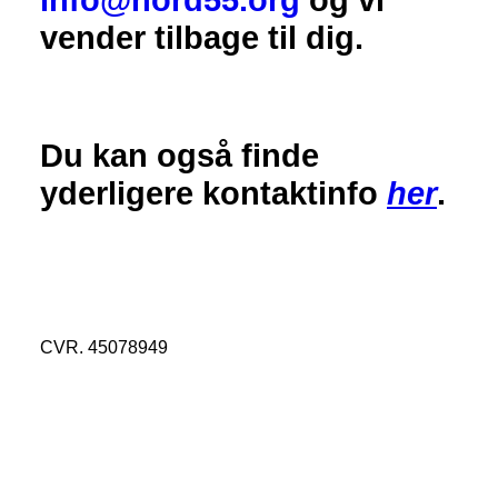
info@nord55.org
og vi
vender tilbage til dig.
Du kan også finde
yderligere kontaktinfo
her
.
CVR
. 45078949