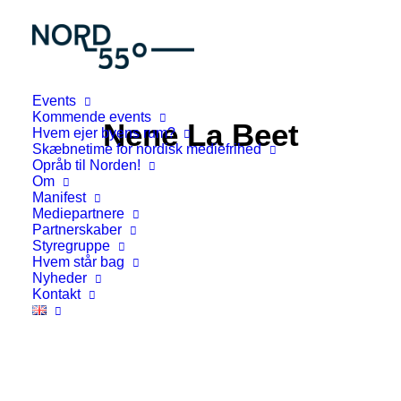
Events
Kommende events
Nene La Beet
Hvem ejer byens rum?
Skæbnetime for nordisk mediefrihed
Opråb til Norden!
Om
Manifest
Mediepartnere
Partnerskaber
Styregruppe
Hvem står bag
Nyheder
Kontakt
Byrummonitor